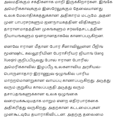
அவமதிக்கும் சக்திகளாக மாறி இருக்கிறார்கள். இங்கே
அமெரிக்காவுக்கும் இஸ்ரேலுக்கும் தேவையானது
உலக மேலாதிக்கத்துக்கான அதிகாரம் மட்டுமே. அதன்
முன் பாபரசர்களும் ஜனநாயகத்தின் விதிகளும்
தாராளமாதத்தின் முகங்களும் சர்வதேசட்டத்தின்
நியாயங்களும் ஒன்றானதாகவே காணப்படுகிறன.
எனவே ஈரான் மீதான் போர் சீனாவிலுள்ள பீஜிங்
மூன்ஷhட் கல்லூரியின் பேராசிரியர் ஜியாங் (Jiang
Xueqin) குறிப்பிடுவது போல் ஈரான் போரில்
அமெரிக்காவில் இழப்பீடு உலகளாவிய அரசியல்-
பொருளாதார-இராணுவ ஒழுங்கில் பாரிய
மாற்றமொன்றுகான வாய்ப்பு காணப்படுகிறது. அடுத்து
வரும் குறுகிய காலப்பகுதி அடுத்து வரும்
தசாப்தங்களுக்கான உலக ஒழுங்கை
வரையக்கூடியதாக மாறும் என்ற எதிர்பார்க்கை
அதிகரித்து வருகிறது. அதற்கான கட்டமைப்புகள்
முன்கூட்டியே தயாராகிவிட்டன. அதற்கு தலைமை