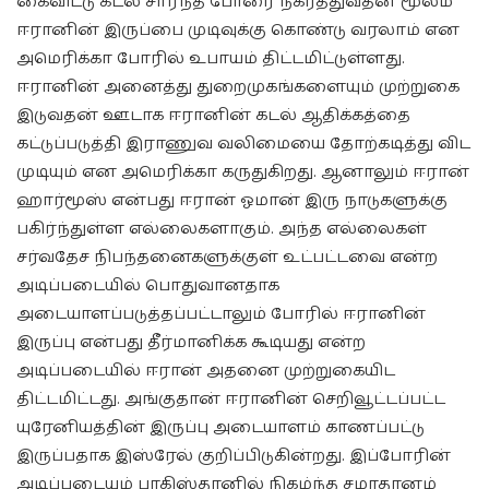
கைவிட்டு கடல் சார்ந்த போரை நகர்த்துவதன் மூலம்
ஈரானின் இருப்பை முடிவுக்கு கொண்டு வரலாம் என
அமெரிக்கா போரில் உபாயம் திட்டமிட்டுள்ளது.
ஈரானின் அனைத்து துறைமுகங்களையும் முற்றுகை
இடுவதன் ஊடாக ஈரானின் கடல் ஆதிக்கத்தை
கட்டுப்படுத்தி இராணுவ வலிமையை தோற்கடித்து விட
முடியும் என அமெரிக்கா கருதுகிறது. ஆனாலும் ஈரான்
ஹார்மூஸ் என்பது ஈரான் ஓமான் இரு நாடுகளுக்கு
பகிர்ந்துள்ள எல்லைகளாகும். அந்த எல்லைகள்
சர்வதேச நிபந்தனைகளுக்குள் உட்பட்டவை என்ற
அடிப்படையில் பொதுவானதாக
அடையாளப்படுத்தப்பட்டாலும் போரில் ஈரானின்
இருப்பு என்பது தீர்மானிக்க கூடியது என்ற
அடிப்படையில் ஈரான் அதனை முற்றுகையிட
திட்டமிட்டது. அங்குதான் ஈரானின் செறிவூட்டப்பட்ட
யுரேனியத்தின் இருப்பு அடையாளம் காணப்பட்டு
இருப்பதாக இஸ்ரேல் குறிப்பிடுகின்றது. இப்போரின்
அடிப்படையும் பாகிஸ்தானில் நிகழ்ந்த சமாதானம்