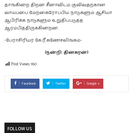
தாங்கின்ற திறன் சீனாவிடம் குவிவதற்கான
வாய்ப்பை மேற்கைரோப்பிய நாடுகளும் ஆசியா
ஆபிரிக்க நாடுகளும் உறுதிப்படுத்த
ஆரம்பித்திருக்கின்றன.
-பேராசிரியர் கே.ரீ.கணேசலிங்கம்-
(நன்றி: தினகரன்)
Post Views:
160
Facebook
Twitter
Google +
FOLLOW US