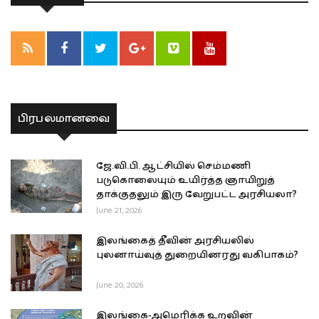
பிரபலமானவை
ஜே.வி.பி. ஆட்சியில் செம்மணி
படுகொலையும் உயிர்த்த ஞாயிறுத்
தாக்குதலும் இரு வேறுபட்ட அரசியலா?
June 21, 2026
இலங்கைத் தீவின் அரசியலில்
புலனாய்வுத் துறையினரது வகிபாகம்?
June 20, 2026
இலங்கை-அமெரிக்க உறவின்