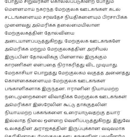
போதும் சிறுவர்கள் கொல்லப்படுகின்ற போதும்
மௌனமாய் நகர்ந்த மேற்குலக ஊடகங்கள் கடல்
சட்டங்களையும் சர்வதேச நியதிகளையும் பிரசாபிக்க
முனைவது அமெரிக்க தலைமையிலான
மேற்குலகத்தின் தோல்வியை
அடையாளப்படுத்துகிறது. மேற்குலக ஊடகங்களே
அமெரிக்க மற்றும் மேற்குலகத்தின் அரசியல்
இருப்பின் தோல்விக்கு பின்னால் இருக்கும்
காரணிகள் என்பதை நிராகரித்து விட முடியாது.
மேற்காசியா பொறுத்து மேற்குலகம் வகுத்த அனைத்து
கொள்கைகளையும் மேற்குலக ஊடகங்கள்
பங்காளிகளாக இருந்தன. ஈரானின் நியாயமற்ற
நடைமுறைகளை விவாதிக்க மேற்குலக ஊடகங்கள்
அமெரிக்கா இஸ்ரேலின் கூட்டு தாக்குதலின்
நியாயமற்ற பக்கங்களை உரையாடுவதற்கு தயார்
இல்லாத நிலை ஒன்றை வெளிப்படுத்துகிறது. இதுவே
உலகத்தின் அராஜகத்தின் இருப்புக்கான வடிவமாக
தெரிகின்றது. மேற்குலக ஊடகங்களின் பலவீனமே