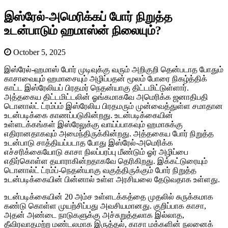
இஸ்ரேல்-அமெரிக்கப் போர் நிறுத்த
உடன்பாடும் ஹமாஸ்ன் நிலையும்?
October 5, 2025
இஸ்ரேல்-ஹமாஸ் போர் முடிவுக்கு வரும் அறிகுறி தென்படாத போதும்
காசாவையும் ஹமாசையும் அழிப்பதன் மூலம் போரை நிகழ்த்திக்
காட்ட இஸ்ரேலியப் பிரதமர் நெதன்யாகு திட்டமிட்டுள்ளார்.
அத்தகைய திட்டமிட்டலின் ஓங்கமாகவே அமெரிக்க ஜனாதிபதி
டொனால்ட் ட்ரம்ப்ம் இஸ்ரேலிய பிரதமரும் முன்வைத்துள்ள சமாதான
உடன்படிக்கை காணப்படுகின்றது. உடன்படிக்கையின்
உள்ளடக்கங்கள் இஸ்ரேலுக்கு வாய்ப்பாகவும் ஹமாசுக்கு
எதிரானதாகவும் அமைந்திருக்கின்றது. அத்தகைய போர் நிறுத்த
உடன்பாடு சாத்தியப்படாத போது இஸ்ரேல்-அமெரிக்க
எச்சரிக்கையோடு காசா நிலப்பரப்பு மீண்டும் ஓர் அழிப்பை
எதிர்கொள்ள தயாராகின்றதாகவே தெரிகிறது. இக்கட்டுரையும்
டொனால்ட் ட்ரம்ப்-நெதன்யாகு வகுத்திருக்கும் போர் நிறுத்த
உடன்படிக்கையின் பின்னால் உள்ள அரசியலை தேடுவதாக உள்ளது.
உடன்படிக்கையின் 20 அம்ச உள்ளடக்கத்தை முதலில் சுருக்கமாக
கண்டு கொள்ள முயற்சிப்பது அவசியமானது. குறிப்பாக காசா,
அதன் அண்டை நாடுகளுக்கு அச்சுறுத்தலாக இல்லாத,
தீவிரவாதமற்ற மண்டலமாக இருத்தல், காசா மக்களின் நலனைக்