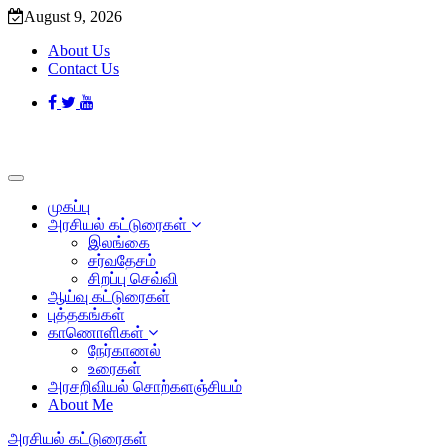
August 9, 2026
About Us
Contact Us
முகப்பு
அரசியல் கட்டுரைகள்
இலங்கை
சர்வதேசம்
சிறப்பு செவ்வி
ஆய்வு கட்டுரைகள்
புத்தகங்கள்
காணொளிகள்
நேர்காணல்
உரைகள்
அரசறிவியல் சொற்களஞ்சியம்
About Me
அரசியல் கட்டுரைகள்