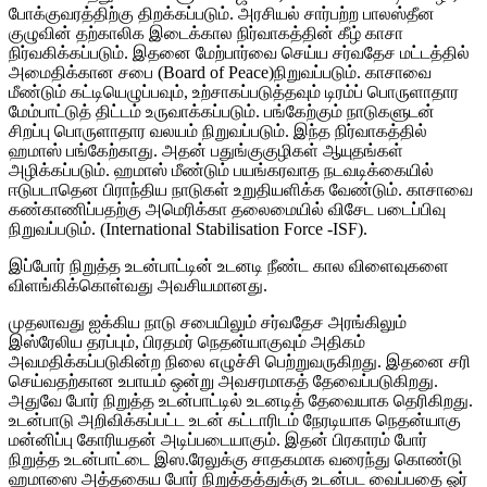
போக்குவரத்திற்கு திறக்கப்படும். அரசியல் சார்பற்ற பாலஸ்தீன
குழுவின் தற்காலிக இடைக்கால நிர்வாகத்தின் கீழ் காசா
நிர்வகிக்கப்படும். இதனை மேற்பார்வை செய்ய சர்வதேச மட்டத்தில்
அமைதிக்கான சபை (Board of Peace)நிறுவப்படும். காசாவை
மீண்டும் கட்டியெழுப்பவும், உற்சாகப்படுத்தவும் டிரம்ப் பொருளாதார
மேம்பாட்டுத் திட்டம் உருவாக்கப்படும். பங்கேற்கும் நாடுகளுடன்
சிறப்பு பொருளாதார வலயம் நிறுவப்படும். இந்த நிர்வாகத்தில்
ஹமாஸ் பங்கேற்காது. அதன் பதுங்குகுழிகள் ஆயுதங்கள்
அழிக்கப்படும். ஹமாஸ் மீண்டும் பயங்கரவாத நடவடிக்கையில்
ஈடுபடாதென பிராந்திய நாடுகள் உறுதியளிக்க வேண்டும். காசாவை
கண்காணிப்பதற்கு அமெரிக்கா தலைமையில் விசேட படைப்பிவு
நிறுவப்படும். (International Stabilisation Force -ISF).
இப்போர் நிறுத்த உடன்பாட்டின் உடனடி நீண்ட கால விளைவுகளை
விளங்கிக்கொள்வது அவசியமானது.
முதலாவது ஐக்கிய நாடு சபையிலும் சர்வதேச அரங்கிலும்
இஸ்ரேலிய தரப்பும், பிரதமர் நெதன்யாகுவும் அதிகம்
அவமதிக்கப்படுகின்ற நிலை எழுச்சி பெற்றுவருகிறது. இதனை சரி
செய்வதற்கான உபாயம் ஒன்று அவசரமாகத் தேவைப்படுகிறது.
அதுவே போர் நிறுத்த உடன்பாட்டில் உடனடித் தேவையாக தெரிகிறது.
உடன்பாடு அறிவிக்கப்பட்ட உடன் கட்டாரிடம் நேரடியாக நெதன்யாகு
மன்னிப்பு கோரியதன் அடிப்படையாகும். இதன் பிரகாரம் போர்
நிறுத்த உடன்பாட்டை இஸ.ரேலுக்கு சாதகமாக வரைந்து கொண்டு
ஹமாஸை அத்தகைய போர் நிறுத்தத்துக்கு உடன்பட வைப்பதை ஓர்