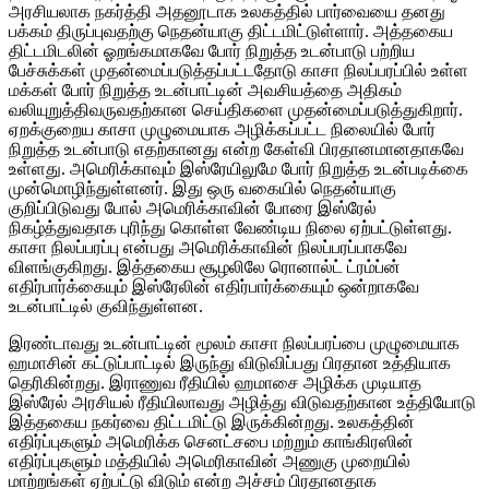
அரசியலாக நகர்த்தி அதனூடாக உலகத்தில் பார்வையை தனது
பக்கம் திருப்புவதற்கு நெதன்யாகு திட்டமிட்டுள்ளார். அத்தகைய
திட்டமிடலின் ஓறங்கமாகவே போர் நிறுத்த உடன்பாடு பற்றிய
பேச்சுக்கள் முதன்மைப்படுத்தப்பட்டதோடு காசா நிலப்பரப்பில் உள்ள
மக்கள் போர் நிறுத்த உடன்பாட்டின் அவசியத்தை அதிகம்
வலியுறுத்திவருவதற்கான செய்திகளை முதன்மைப்படுத்துகிறார்.
ஏறக்குறைய காசா முழுமையாக அழிக்கப்பட்ட நிலையில் போர்
நிறுத்த உடன்பாடு எதற்கானது என்ற கேள்வி பிரதானமானதாகவே
உள்ளது. அமெரிக்காவும் இஸ்ரேயிலுமே போர் நிறுத்த உடன்படிக்கை
முன்மொழிந்துள்ளனர். இது ஒரு வகையில் நெதன்யாகு
குறிப்பிடுவது போல் அமெரிக்காவின் போரை இஸ்ரேல்
நிகழ்த்துவதாக புரிந்து கொள்ள வேண்டிய நிலை ஏற்பட்டுள்ளது.
காசா நிலப்பரப்பு என்பது அமெரிக்காவின் நிலப்பரப்பாகவே
விளங்குகிறது. இத்தகைய சூழலிலே ரொனால்ட் ட்ரம்ப்ன்
எதிர்பார்க்கையும் இஸ்ரேலின் எதிர்பார்க்கையும் ஒன்றாகவே
உடன்பாட்டில் குவிந்துள்ளன.
இரண்டாவது உடன்பாட்டின் மூலம் காசா நிலப்பரப்பை முழுமையாக
ஹமாசின் கட்டுப்பாட்டில் இருந்து விடுவிப்பது பிரதான உத்தியாக
தெரிகின்றது. இராணுவ ரீதியில் ஹமாசை அழிக்க முடியாத
இஸ்ரேல் அரசியல் ரீதியிலாவது அழித்து விடுவதற்கான உத்தியோடு
இத்தகைய நகர்வை திட்டமிட்டு இருக்கின்றது. உலகத்தின்
எதிர்ப்புகளும் அமெரிக்க செனட்சபை மற்றும் காங்கிரஸின்
எதிர்ப்புகளும் மத்தியில் அமெரிகாவின் அணுகு முறையில்
மாற்றங்கள் ஏற்பட்டு விடும் என்ற அச்சம் பிரதானதாக