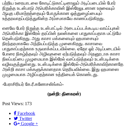
பற்றிய உரையாடலை கோடிட்டுகாட்டினாலும் அடிப்படையில் போர்
நிறுத்த உடன்பாடு அமெரிக்காவின் இஸ்ரேலுடனான உறவையும்
ஆயுத பரிமாற்றத்தையும் போருக்கான ஒத்துழைப்பையும்
உத்தரவாதப்படுத்துகின்ற அம்சமாகவே காணப்படுகிறது.
எனவே போர் நிறுத்த உடன்பாட்டில் அடையப்படக்கூடிய வாய்ப்புகள்
அமெரிக்கா இஸ்ரேல் தரப்பின் நலன்களை பாதுகாப்பதாக மட்டுமே
தென்படுகிறது. அது காசா மக்களையும் ஹமாசையும்
நிரந்தரமாகவே அந்நியப்படுத்த முனைகிறது. காசாவை
பாதுகாப்பதற்காக உருவாக்கப்படவில்லை. ஏதோ ஓர் அடிப்படையில்
போரை நிகழ்த்தவும் அழிவுகளை ஏற்படுத்தவும் அதனூடாக காசா
நிலப்பரப்பை முழுமையாக இஸ்ரேல் வசப்படுத்தவும் உடன்படிக்கை
வழிவகுத்துள்ளது. உடன்படிக்கை இஸ்ரேல்-அமெரிக்காவிற்கானதே
அன்றி காசா மக்களுக்கானதாக தெரியவில்லை. இது ஹமாஸை
முழுமையாக அழிப்பதற்கான உத்தியைக் கொண்டது.
-பேராசிரியர் கே.ரீ.கணேசலிங்கம்-
(நன்றி: தினகரன்)
Post Views:
173
Facebook
Twitter
Google +