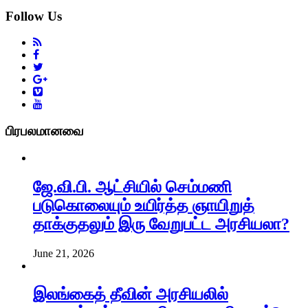
Follow Us
பிரபலமானவை
ஜே.வி.பி. ஆட்சியில் செம்மணி
படுகொலையும் உயிர்த்த ஞாயிறுத்
தாக்குதலும் இரு வேறுபட்ட அரசியலா?
June 21, 2026
இலங்கைத் தீவின் அரசியலில்