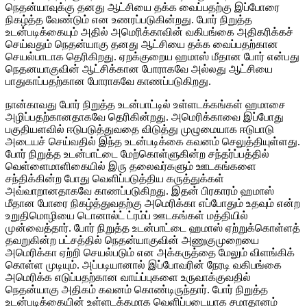
நெதன்யாவுக்கு தனது ஆட்சியை தக்க வைப்பதற்கு இப்போரை
நிகழ்த்த வேண்டும் என உணரப்படுகின்றது. போர் நிறுத்த
உடன்படிக்கையும் அதில் அமெரிக்காவின் வகிபங்கை அதிகரிக்கச்
செய்வதும் நெதன்யாகு தனது ஆட்சியை தக்க வைப்பதற்கான
செயல்பாடாக தெரிகிறது. ஏறக்குறைய ஹமாஸ் மீதான போர் என்பது
நெதனயாகுவின் ஆட்சிக்கான போராகவே அல்லது ஆட்சியை
பாதுகாப்பதற்கான போராகவே காணப்படுகிறது.
நான்காவது போர் நிறுத்த உடன்பாட்டில் உள்ளடக்கங்கள் ஹமாசை
அழிப்பதற்கானதாகவே தெரிகின்றது. அமெரிக்காவை இப்போது
பகுதியளவில் ஈடுபடுத்துவதை விடுத்து முழுமையாக ஈடுபாடு
அடையச் செய்வதில் இந்த உடன்படிக்கை கவனம் செலுத்தியுள்ளது.
போர் நிறுத்த உடன்பாட்டை மேற்கொள்ளுகின்ற சந்தர்ப்பத்தில்
வெள்ளைமாளிகையில் இரு தலைவர்களும் ஊடகங்களை
சந்திக்கின்ற போது வெளிப்படுத்திய கருத்துக்கள்
அவ்வாறானதாகவே காணப்படுகிறது. இதன் பிரகாரம் ஹமாஸ்
மீதான போரை நிகழ்த்துவதற்கு அமெரிக்கா எப்போதும் உதவும் என்ற
உறுதிமொழியை டொனால்ட் ட்ரம்ப் ஊடகங்கள் மத்தியில்
முன்வைத்தார். போர் நிறுத்த உடன்பாட்டை ஹமாஸ் ஏற்றுக்கொள்ளத்
தவறுகின்ற பட்சத்தில் நெதன்யாகுவின் அணுகுமுறையை
அமெரிக்கா ஏற்றி செயல்படும் என அக்கருத்தை மேலும் விளங்கிக்
கொள்ள முடியும். அப்படியானால் இப்போவரின் நேரடி வகிபங்கை
அமெரிக்க எடுப்பதற்கான வாய்ப்புகளை உருவாக்குவதில்
நெதன்யாகு அதிகம் கவனம் கொண்டிருந்தார். போர் நிறுத்த
உடன்படிக்கையின் உள்ளடக்கமாக வெளிப்படையாக சமாதானம்