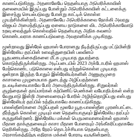
காணப்படுகிறது. அதனாலேயே நெதன்யாகு அமெரிக்காவின்
தலைமையில் இருப்பது போன்றும் அமெரிக்காவின் கட்டளைக்கு
இசைந்து செயல்படுவது போன்று காட்டிக் கொள்ள
முயற்சிக்கின்றார். அதனாலேயே அமெரிக்காவை நோக்கி அவரது
விஜயம் அமைந்திருப்பது ஏனைய நாடுகளை விட அமெரிக்காவோடு
உறவு வைத்துக் கொள்வதில் நெதன்யாகு அதிக கவனம்
கொண்டவராக காணப்படுவதை அவதானிக்க முடிகிறது.
மூன்றாவது இஸ்ரேல் ஹமாஸ் போரானது நீடித்திருப்பது மட்டுமின்றி
இஸ்ரேலிய தரப்பின் உளவுத்துறையின் பலவீனம்
யூதபணயக்கைதிகளை மீட்க முடியாத துயரத்தை
கொடுத்திருக்கின்றது. அடிப்படையில் 2023 அக்டோபரில் ஹமாஸ்
மேற்கொண்ட படுகொலை என்பது ஏற்றுக்கொள்ள முடியாத
ஒன்றாக இருந்த போதும் இஸ்ரேலியர்களின் அணுகுமுறை
காசாவை முழுமையாக துடைத்து அழிப்பதற்கான
நடவடிக்கையாகவே போர் அமைந்திருக்கின்றது. சிறுவர்கள்
குழந்தைகள் தாய்மார்கள் கற்பிணிப் பெண்கள் வயோதிபர்கள் என்ற
வேறுபாடு இன்றி அனைவரையும் போரில் அழித்தொழிப்பது என்பது
இஸ்ரேலியர் தரப்பில் உத்தியாகவே காணப்படுகிறது.
பாலஸ்தீனர்களை அழிப்பதன் மூலமே யூத-பாலஸ்தீன முரண்பாட்டை
தீர்த்துக் கொள்ள முடியும் என நெதன்யாகுவும் இஸ்ரேலிய தரப்பும்
கருதுகின்றனர். இஸ்ரேலிய மக்கள் பெருமளவானவர்கள் ஹமாஸ்
மீதான தாக்குதலையும் காசா மீதான போரையும் அங்கீகரிப்பதாகவே
தெரிகின்றது. அதே நேரம் தொடர்ச்சியாக நெதன்யாகு
அரசாங்கத்திற்கு எதிராக மக்கள் போராடி வருகின்றனர்.