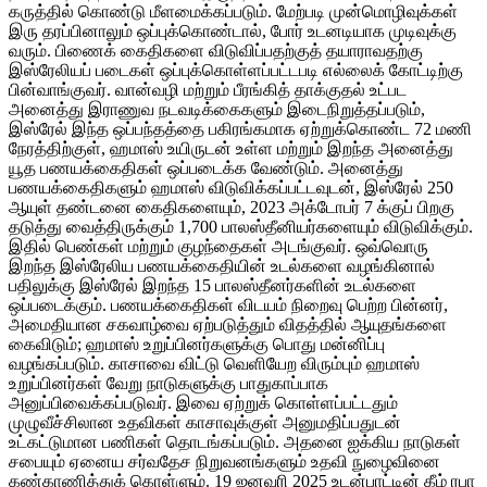
கருத்தில் கொண்டு மீளமைக்கப்படும். மேற்படி முன்மொழிவுக்கள்
இரு தரப்பினாலும் ஒப்புக்கொண்டால், போர் உடனடியாக முடிவுக்கு
வரும். பிணைக் கைதிகளை விடுவிப்பதற்குத் தயாராவதற்கு
இஸ்ரேலியப் படைகள் ஒப்புக்கொள்ளப்பட்டபடி எல்லைக் கோட்டிற்கு
பின்வாங்குவர். வான்வழி மற்றும் பீரங்கித் தாக்குதல் உட்பட
அனைத்து இராணுவ நடவடிக்கைகளும் இடைநிறுத்தப்படும்,
இஸ்ரேல் இந்த ஒப்பந்தத்தை பகிரங்கமாக ஏற்றுக்கொண்ட 72 மணி
நேரத்திற்குள், ஹமாஸ் உயிருடன் உள்ள மற்றும் இறந்த அனைத்து
யூத பணயக்கைதிகள் ஒப்படைக்க வேண்டும். அனைத்து
பணயக்கைதிகளும் ஹமாஸ் விடுவிக்கப்பட்டவுடன், இஸ்ரேல் 250
ஆயுள் தண்டனை கைதிகளையும், 2023 அக்டோபர் 7 க்குப் பிறகு
தடுத்து வைத்திருக்கும் 1,700 பாலஸ்தீனியர்களையும் விடுவிக்கும்.
இதில் பெண்கள் மற்றும் குழந்தைகள் அடங்குவர். ஒவ்வொரு
இறந்த இஸ்ரேலிய பணயக்கைதியின் உடல்களை வழங்கினால்
பதிலுக்கு இஸ்ரேல் இறந்த 15 பாலஸ்தீனர்களின் உடல்களை
ஒப்படைக்கும். பணயக்கைதிகள் விடயம் நிறைவு பெற்ற பின்னர்,
அமைதியான சகவாழ்வை ஏற்படுத்தும் விதத்தில் ஆயுதங்களை
கைவிடும்; ஹமாஸ் உறுப்பினர்களுக்கு பொது மன்னிப்பு
வழங்கப்படும். காசாவை விட்டு வெளியேற விரும்பும் ஹமாஸ்
உறுப்பினர்கள் வேறு நாடுகளுக்கு பாதுகாப்பாக
அனுப்பிவைக்கப்படுவர். இவை ஏற்றுக் கொள்ளப்பட்டதும்
முழுவீச்சிலான உதவிகள் காசாவுக்குள் அனுமதிப்பதுடன்
உட்கட்டுமான பணிகள் தொடங்கப்படும். அதனை ஐக்கிய நாடுகள்
சபையும் ஏனைய சர்வதேச நிறுவனங்களும் உதவி நுழைவினை
கண்காணித்துக் கொள்ளும். 19 ஜனவரி 2025 உடன்பாட்டின் கீழ் ரபா