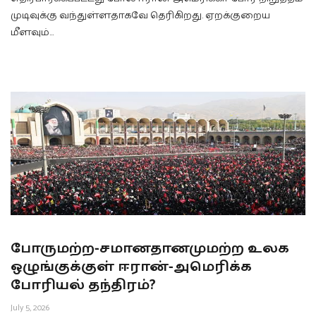
முடிவுக்கு வந்துள்ளதாகவே தெரிகிறது. ஏறக்குறைய
மீளவும்…
போருமற்ற-சமானதானமுமற்ற உலக
ஒழுங்குக்குள் ஈரான்-அமெரிக்க
போரியல் தந்திரம்?
July 5, 2026