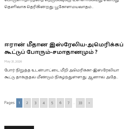
பொருளாதாரத்தை நெருக்கடிக்கு உள்ளாக்கியது என்பது
தெளிவாக தெரிகின்றது. பூகோளமயவாதம்…
ஈரான் மீதான இஸ்ரேலிய-அமெரிக்கப்
கூட்டுப் போரும்-சமாதானமும் ?
May 31, 2026
போர் நிறுத்த உடன்பாட்டை மீறி அமெரிக்கா-இஸ்ரேலியா
கூட்டு தாக்குதல் மீண்டும் நிகழ்ந்துள்ளது. ஆனால் அதே…
Pages:
1
2
3
4
5
6
7
...
33
»