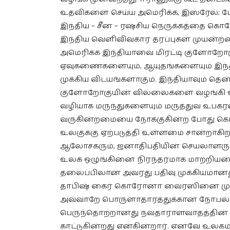
உதவிகளை செய்ய அமெரிக்க, இஸ்ரேல்; போ
இந்திய – சீன – ரஷ்சிய நெருக்கத்தை 
இந்திய வெளிவிவகார தரப்புகள் முயன்ற
அமெரிக்க இந்தியாவை மிரட்டி குளோறோக
ஏவுகணைகளையும், ஆயுதங்களையும் இந்தி
முக்கிய விடயங்களாகும். இந்தியாவும் தென
குளோறோகுயின் வில்லைகளை வழங்கி உதவி
வழியாக மருந்துகளையும் மருத்துவ உபகர
வருகின்றமையை நோக்குகின்ற போது கொ
உலகுக்கு ஏற்படுத்தி உள்ளமை சான்றாகிற
ஆலோசகரும், ஜனாதிபதியின் செயலாளருமாக
உலக ஒழுங்கினை நிரந்தரமாக மாற்றிய
தலைப்பிலான அவரது பதிவு முக்கியமானத
தாபிஷ் கைர் கொரோனா வைரஸினை முதல
அவ்வாறே பொருளாதாரத்துக்கான நோபல் ப
பெருந்தொற்றானது நவதாராளவாதத்தின் தோ
காட்டுகின்றது என்கின்றார். எனவே உலகம்