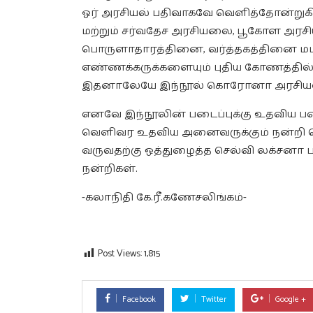
ஓர் அரசியல் பதிவாகவே வெளித்தோன்று
மற்றும் சர்வதேச அரசியலை, பூகோள அரச
பொருளாதாரத்தினை, வர்த்தகத்தினை மட்
எண்ணக்கருக்களையும் புதிய கோணத்தில் ந
இதனாலேயே இந்நூல் கொரோனா அரசியல் 
எனவே இந்நூலின் படைப்புக்கு உதவிய பட
வெளிவர உதவிய அனைவருக்கும் நன்றி 
வருவதற்கு ஒத்துழைத்த செல்வி லக்சனா 
நன்றிகள்.
-கலாநிதி கே.ரீ.கணேசலிங்கம்-
Post Views:
1,815
Facebook
Twitter
Google +