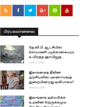
பிரபலமானவை
ஜே.வி.பி. ஆட்சியில்
செம்மணி படுகொலையும்
உயிர்த்த ஞாயிறுத்
தாக்குதலும் இரு வேறுபட்ட
June 21, 2026
அரசியலா?
இலங்கைத் தீவின்
அரசியலில் புலனாய்வுத்
துறையினரது வகிபாகம்?
June 20, 2026
இலங்கை-அமெரிக்க
உறவின் நெருக்கமும்