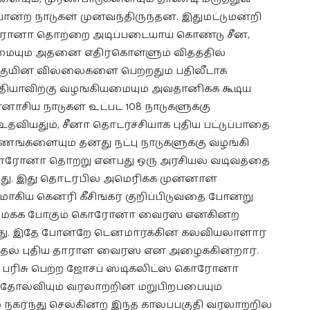
ன்ற நாடுகள் முன்வந்திருந்தன. இதுமட்டுமன்றி
கொரோனா தொற்றை அடிப்படையாய் கொண்டு சீன,
மையும் அதனை எதிர்கொள்ளும் விதத்தில்
ுயின் வில்லைகளை பெற்றதும் பதிலீடாக
யாவிற்கு வழங்கியமையும் அவதானிக்க கூடிய
்னாசிய நாடுகள் உட்பட 108 நாடுகளுக்கு
யதும், சீனா தொடர்ச்சியாக புதிய பட்டுப்பாதை
ணங்களையும் தனது நட்பு நாடுகளுக்கு வழங்கி
ரோனா தொற்று என்பது ஒரு அரசியல் வடிவத்தை
து. இது தொடர்பில் அமெரிக்க முன்னாள்
ிய கென்ரி கீசிங்கர் குறிப்பிடுவதை போன்று
மைக்க போகும் கொரோனா வைரஸ் என்கின்ற
ு. இதே போன்றே டென்மார்க்கின் கல்வியலாளார்
் புதிய தாராள வைரஸ் என அழைக்கின்றார்.
ரிசு பெற்ற ஜோசப் ஸ்டிக்லிட்ஸ் கொரோனா
ல்வியும் வரலாற்றின் மறுபிறப்பையும்
 நகர்ந்து செல்கின்ற இந்த காலப்பகுதி வரலாற்றில்