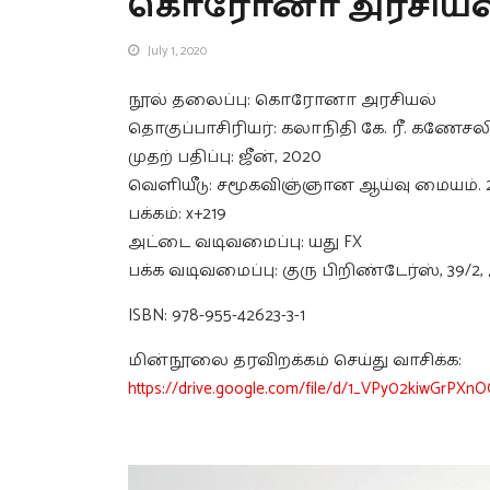
கொரோனா அரசியல
July 1, 2020
நூல் தலைப்பு: கொரோனா அரசியல்
தொகுப்பாசிரியர்: கலாநிதி கே. ரீ. கணேசல
முதற் பதிப்பு: ஜீன், 2020
வெளியீடு: சமூகவிஞ்ஞான ஆய்வு மையம். 28
பக்கம்: x+219
அட்டை வடிவமைப்பு: யது FX
பக்க வடிவமைப்பு: குரு பிறிண்டேர்ஸ், 39/2
ISBN: 978-955-42623-3-1
மின்நூலை தரவிறக்கம் செய்து வாசிக்க:
https://drive.google.com/file/d/1_VPy02kiwGrPX