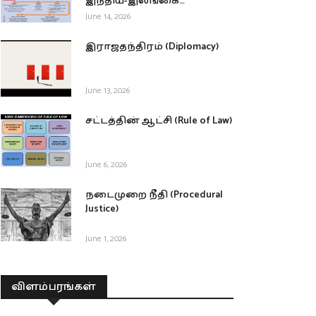
இந்திய-இலங்கை
தரைவழித் தடமும்?
June 14, 2026
இராஜதந்திரம் (Diplomacy)
June 13, 2026
சட்டத்தின் ஆட்சி (Rule of Law)
June 6, 2026
நடைமுறை நீதி (Procedural
Justice)
June 1, 2026
விளம்பரங்கள்