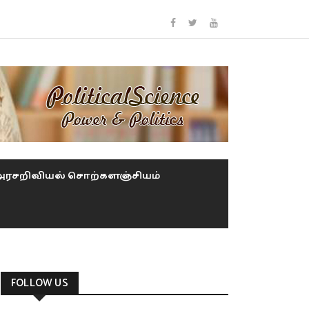
அரசறிவியல் சொற்களஞ்சியம்
FOLLOW US