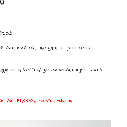
்
ிங்கம்
, செம்மணி வீதி, நல்லூர், யாழ்ப்பாணம்.
, ஆடியபாதம் வீதி, திருநெல்வேலி, யாழ்ப்பாணம்.
nOGCdWxLuPTyOCySyje/view?usp=sharing