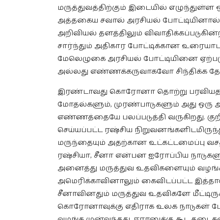
மருத்துவத்திற்கும் இடையில் எழுந்துள்
அத்தகைய சவால் அரசியல் போட்டியினால் 
அறிவியல் தளத்திலும் விவாதிக்கப்படுகின்
சார்ந்தும் அதிகார போட்டிக்கான உரைய
மேலெழுகை அரசியல் போட்டியினை ஏற்ப
அல்லது எண்ணக்கருவாகவோ சிந்திக்க தோ
இரண்டாவது கொரோனா தொற்று பரவியதற்கு 
மோதல்களும், முரண்பாடுகளும் அது ஒரு அ
எண்ணத்தையே பலப்படுத்தி வருகிறது. கு
செய்யப்பட்ட ரஷ்சிய நிறுவனங்களிடமிருந
மருந்தையும் அதற்கான உட்கட்டமைப்பு வ
ரஷ்சியா, சீனா என்பன ஐரோப்பிய நாடு
அனைத்து மருத்துவ உதவிகளையும் வழங்கி
அமெரிக்காவினாலும் கைவிடப்பட்ட இத்தா
சீனாவினதும் மருத்துவ உதவிகளே மீட்டிர
கொரோனாவுக்கு எதிராக உலக நாடுகள் போ
வழங்க முன்வந்தது. ஈரானுக்கு கூட தடைக