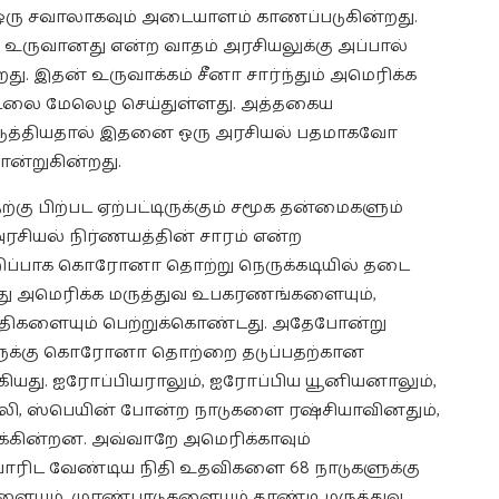
ள ஒரு சவாலாகவும் அடையாளம் காணப்படுகின்றது.
உருவானது என்ற வாதம் அரசியலுக்கு அப்பால்
றது. இதன் உருவாக்கம் சீனா சார்ந்தும் அமெரிக்க
ாடலை மேலெழ செய்துள்ளது. அத்தகைய
டுத்தியதால் இதனை ஒரு அரசியல் பதமாகவோ
ன்றுகின்றது.
பிற்பட ஏற்பட்டிருக்கும் சமூக தன்மைகளும்
ரசியல் நிர்ணயத்தின் சாரம் என்ற
றிப்பாக கொரோனா தொற்று நெருக்கடியில் தடை
்து அமெரிக்க மருத்துவ உபகரணங்களையும்,
சதிகளையும் பெற்றுக்கொண்டது. அதேபோன்று
களுக்கு கொரோனா தொற்றை தடுப்பதற்கான
யது. ஐரோப்பியராலும், ஐரோப்பிய யூனியனாலும்,
லி, ஸ்பெயின் போன்ற நாடுகளை ரஷ்சியாவினதும்,
ுக்கின்றன. அவ்வாறே அமெரிக்காவும்
ரிட வேண்டிய நிதி உதவிகளை 68 நாடுகளுக்கு
ளையும், முரண்பாடுகளையும் தாண்டி மருத்துவ