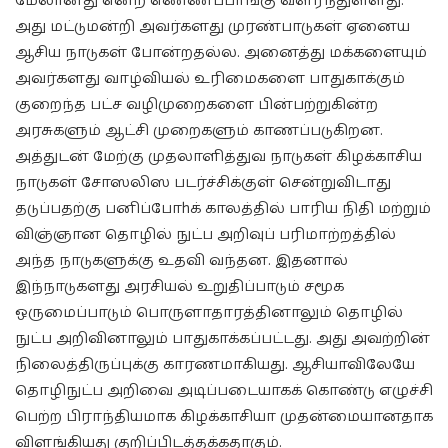
மேலானது என்ற எண்ணப்பாங்கு வளர்ந்துள்ளது.
அது மட்டுமன்றி அவர்களது முரண்பாடுகள் ஏனைய
ஆசிய நாடுகள் போன்றதல்ல. அனைத்து மக்களையும்
அவர்களது வாழ்வியல் உரிமைகளை பாதுகாக்கும்
குறைந்த பட்ச வழிமுறைகளை பின்பற்றுகின்ற
அரசுகளும் ஆட்சி முறைகளும் காணப்படுகிறன.
அத்துடன் மேற்கு முதலாளித்துவ நாடுகள் கிழக்காசிய
நாடுகள் சோஸலிஸ படர்ச்சிக்குள் சென்றுவிடாது
தடுப்பதற்கு பனிப்போhக் காலத்தில் பாரிய நிதி மற்றும்
விஞ்ஞான தொழில் நுட்ப அறிவுப் பரிமாற்றத்தில்
அந்த நாடுகளுக்கு உதவி வந்தன. இதனால்
இந்நாடுகளது அரசியல் உறுதிப்பாடும் சமூக
ஒருமைப்பாடும் பொருளாதாரத்தினாலும் தொழில்
நுட்ப அறிவினாலும் பாதுகாக்கப்பட்டது. அது அவற்றின்
நிலைத்திருப்புக்கு காரணமாகியது. ஆசியாவிலேயே
தொழிநுட்ப அறிவை அடிப்படையாகக் கொண்டு எழுச்சி
பெற்ற பிராந்தியமாக கிழக்காசியா முதன்மையானதாக
விளங்கியது குறிப்பிடத்தக்கதாகும்.