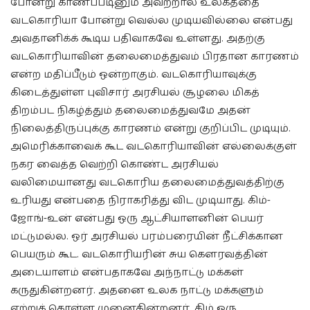
போன்று காணப்படினும் அவற்றால் உலகத்தை
வடகொரியா போன்று வெல்ல முடியவில்லை என்பது
அவதானிக்க் கூடிய பதிவாகவே உள்ளது. அதற்கு
வடகொரியாவின் தலைமைத்துவம் பிரதான காரணம்
என்ற மதிப்பீடும் ஒன்றாகும். வடகொரியாவுக்கு
கிடைத்துள்ள புவிசார் அரசியல் சூழலை மிகத்
திறம்பட நிகழ்த்தும் தலைமைத்துவமே அதன்
நிலைத்திருப்புக்கு காரணம் என்று குறிப்பிட முடியும்.
அமெரிக்காவைக் கூட வடகொரியாவின் எல்லைக்குள்
நகர வைத்த வெற்றி கொண்ட அரசியல்
வலிமையானது வடகொரிய தலைமைத்துவத்திற்கு
உரியது என்பதை நிராகரித்து விட முடியாது. கிம்-
ஜோங்-உன் என்பது ஒரு ஆட்சியாளனின் பெயர்
மட்டுமல்ல. ஒர் அரசியல் பரம்பரையின் நீட்சிக்கான
பெயரும் கூட. வடகொரியரின் சுய கௌரவத்தின்
அடையாளம் என்பதாகவே அந்நாட்டு மக்கள்
கருதுகின்றனர். அதனை உலக நாட்டு மக்களும்
ஏற்றுக் கொள்ள முனைகின்றனர். கிம் ஒரு