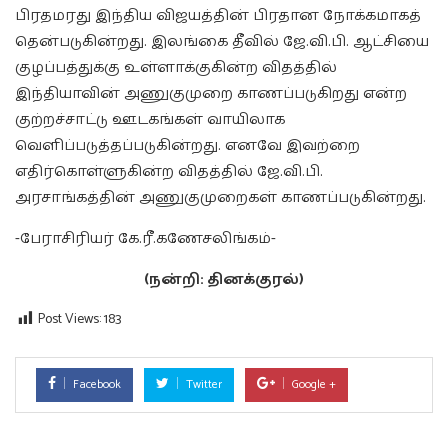
பிரதமரது இந்திய விஜயத்தின் பிரதான நோக்கமாகத்
தென்படுகின்றது. இலங்கை தீவில் ஜே.வி.பி. ஆட்சியை
குழப்பத்துக்கு உள்ளாக்குகின்ற விதத்தில்
இந்தியாவின் அணுகுமுறை காணப்படுகிறது என்ற
குற்றச்சாட்டு ஊடகங்கள் வாயிலாக
வெளிப்படுத்தப்படுகின்றது. எனவே இவற்றை
எதிர்கொள்ளுகின்ற விதத்தில் ஜே.வி.பி.
அரசாங்கத்தின் அணுகுமுறைகள் காணப்படுகின்றது.
-பேராசிரியர் கே.ரீ.கணேசலிங்கம்-
(நன்றி: தினக்குரல்)
Post Views:
183
Facebook
Twitter
Google +