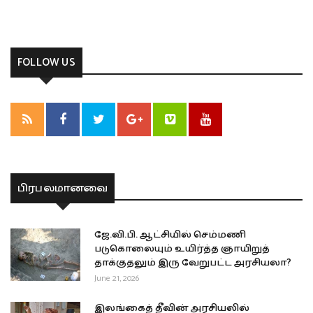
FOLLOW US
பிரபலமானவை
ஜே.வி.பி. ஆட்சியில் செம்மணி
படுகொலையும் உயிர்த்த ஞாயிறுத்
தாக்குதலும் இரு வேறுபட்ட அரசியலா?
June 21, 2026
இலங்கைத் தீவின் அரசியலில்